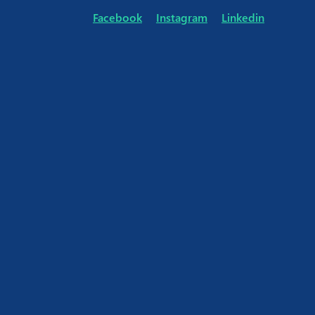
1
Facebook
Instagram
Linkedin
2
3
Ontdek hoe wij de website van jou bedrijf kunnen vormgeven!
Lars Leenders - Grafix Studio Beernem
De sociale media van jouw bedrijf is een hele klus! Geef het uit h
Professioneel beeldmateriaal
Marketing agency en webdesign studio