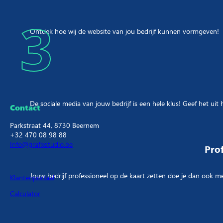
3
september 19, 2025
Ontdek hoe wij de website van jou bedrijf kunnen vormgeven!
Bouwen met WordPress?
september 17, 2025
Wat is zoekwoordenonderzoek?
De sociale media van jouw bedrijf is een hele klus! Geef het uit
Contact
Parkstraat 44, 8730 Beernem
september 16, 2025
+32 470 08 98 88
Info@grafixstudio.be
Prof
←
1
2
Jouw bedrijf professioneel op de kaart zetten doe je dan ook me
Klantenportaal
Calculator