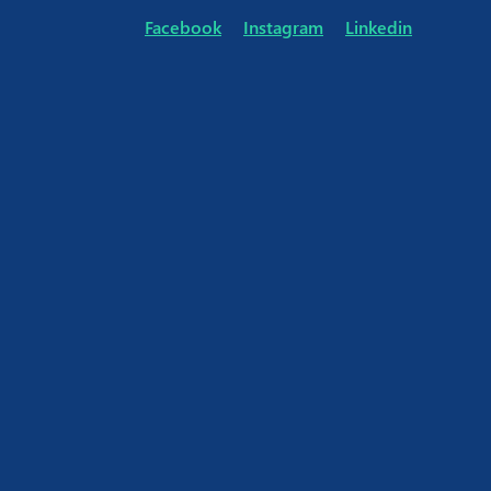
Facebook
Instagram
Linkedin
Eenm
Wurg contracten m