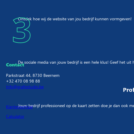
3
Ontdek hoe wij de website van jou bedrijf kunnen vormgeven!
Een webdesigner die ook in regio Aal
Er zijn heel wat marketingbureau’s en webdesigner maar zijn die ook 
website, die er goed uitziet. Maar nog belangrijker die ook nog eens
De sociale media van jouw bedrijf is een hele klus! Geef het uit
Contact
Parkstraat 44, 8730 Beernem
+32 470 08 98 88
Web studios actie
Info@grafixstudio.be
Prof
Vergelijking Grafix Studio tegenover een ander marketing
Jouw bedrijf professioneel op de kaart zetten doe je dan ook me
Klantenportaal
Calculator